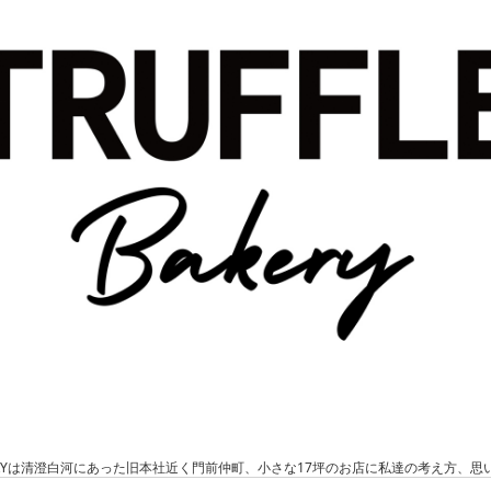
leBAKERYは清澄白河にあった旧本社近く門前仲町、小さな17坪のお店に私達の考え方