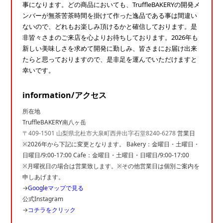
事になります。どの商品においても、TruffleBAKERYの開発メ
ンバーが無茶苦茶時間を掛けて作った逸品である事は間違い
ないので、どれもお楽しみ頂けるかと確信しております。是
非皆々さまのご来店を心よりお待ちしております。2026年も
新しい美味しさを求めて開発に勤しみ、皆さまにお届け出来
たらと思っておりますので、是非足を運んでいただけますと
幸いです。
information/アクセス
所在地
TruffleBAKERY南八ヶ岳
〒409-1501 山梨県北杜市大泉町西井出字石堂8240-6278
営業日
※2026年から下記に変更となります。 Bakery：金曜日・土曜日・
日曜日/9:00-17:00 Cafe：金曜日・土曜日・日曜日/9:00-17:00
※月曜祝日の場合は営業致します。※その他営業日は個別ご案内を
申しあげます。
→
Googleマップで見る
公式Instagram
→
コチラをクリック