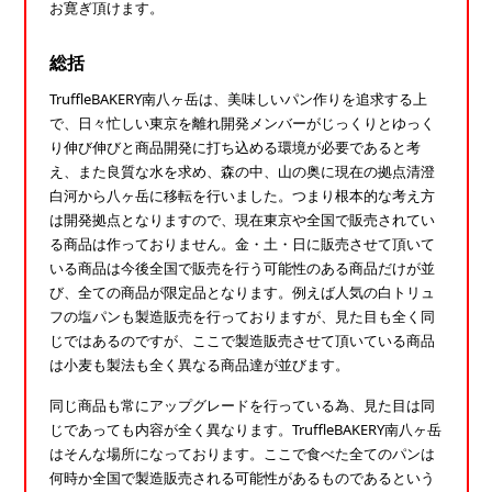
お寛ぎ頂けます。
総括
TruffleBAKERY南八ヶ岳は、美味しいパン作りを追求する上
で、日々忙しい東京を離れ開発メンバーがじっくりとゆっく
り伸び伸びと商品開発に打ち込める環境が必要であると考
え、また良質な水を求め、森の中、山の奥に現在の拠点清澄
白河から八ヶ岳に移転を行いました。つまり根本的な考え方
は開発拠点となりますので、現在東京や全国で販売されてい
る商品は作っておりません。金・土・日に販売させて頂いて
いる商品は今後全国で販売を行う可能性のある商品だけが並
び、全ての商品が限定品となります。例えば人気の白トリュ
フの塩パンも製造販売を行っておりますが、見た目も全く同
じではあるのですが、ここで製造販売させて頂いている商品
は小麦も製法も全く異なる商品達が並びます。
同じ商品も常にアップグレードを行っている為、見た目は同
じであっても内容が全く異なります。TruffleBAKERY南八ヶ岳
はそんな場所になっております。ここで食べた全てのパンは
何時か全国で製造販売される可能性があるものであるという