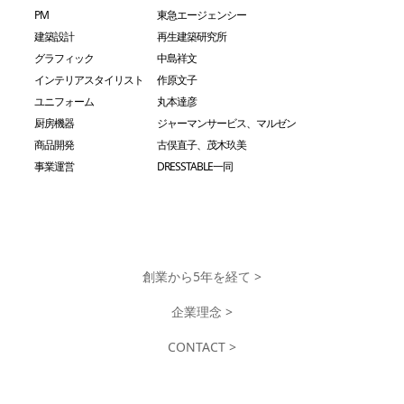
PM
東急エージェンシー
建築設計
再生建築研究所
グラフィック
中島祥文
インテリアスタイリスト
作原文子
ユニフォーム
丸本達彦
厨房機器
ジャーマンサービス、マルゼン
商品開発
古俣直子、茂木玖美
事業運営
DRESSTABLE一同
創業から5年を経て >
企業理念 >
CONTACT >