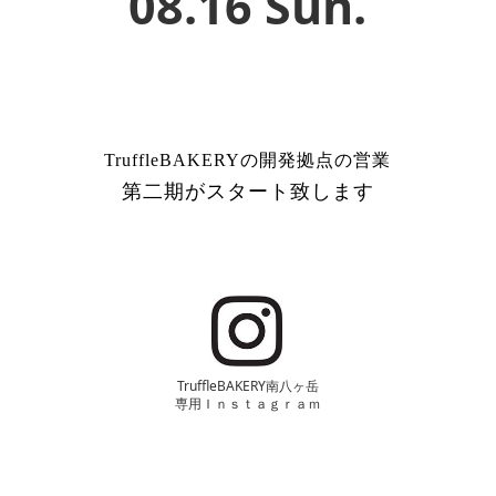
08.16 Sun.
お問い合わせ
i
TruffleBAKERY 南八ヶ岳
創業から5年を経て
北海道PROJECT
TruffleBAKERYの開発拠点の営業
第二期がスタート致します
TruffleBAKERY南八ヶ岳
専用Ｉｎｓｔａｇｒａｍ