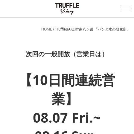
HOME
/
TruffleBAKERY南八ヶ岳 「パンと水の研究所」
Concept
News
次回の一般開放（営業日は）
Locations
Opening Soon
【10日間連続営
Item
Creative
Recruit
業】
i
Online Store
08.07 Fri.~
会社概要
企業理念
品質主義
戦略のコンセプト