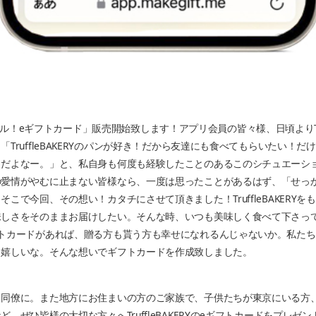
オリジナル！eギフトカード」販売開始致します！アプリ会員の皆々様、日頃よりTruf
TruffleBAKERYのパンが好き！だから友達にも食べてもらいたい！
よなー。」と、私自身も何度も経験したことのあるこのシチュエーション。Tr
の愛情がやむに止まない皆様なら、一度は思ったことがあるはず、「せっ
こで今回、その想い！カタチにさせて頂きました！TruffleBAKERY
味しさをそのままお届けしたい。そんな時、いつも美味しく食べて下さっ
フトカードがあれば、贈る方も貰う方も幸せになれるんじゃないか。私た
ら嬉しいな。そんな想いでギフトカードを作成致しました。
、同僚に。また地方にお住まいの方のご家族で、子供たちが東京にいる方
、ぜひ皆様の大切な方々へTruffleBAKERYのeギフトカードをプレゼ