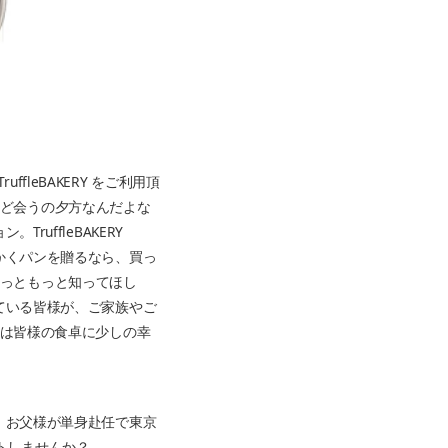
fleBAKERY をご利用頂
だけど会うの夕方なんだよな
uffleBAKERY
かくパンを贈るなら、買っ
をもっともっと知ってほし
ている皆様が、ご家族やご
ちは皆様の食卓に少しの幸
、お父様が単身赴任で東京
ントしませんか？