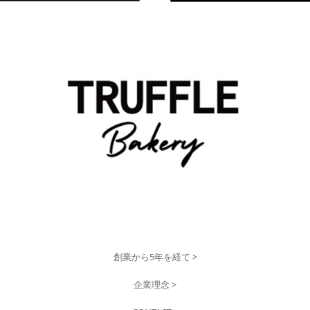
創業から5年を経て >
企業理念 >