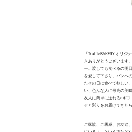
「TruffleBAKERY 
きありがとうございます。「
ー。渡しても食べるの明日だ
を愛して下さり、パンへ
たその日に食べて欲しい」そ
い、色んな人に最高の美
友人に簡単に送れるeギ
せと彩りをお届けできた
ご家族、ご親戚、お友達
にいるよ、という方などなど