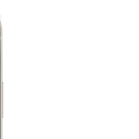
お問い合わせ
TruffleBAKERY 南八ヶ岳
創業から5年を経て
北海道PROJECT