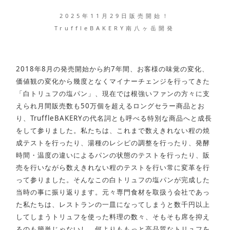
2025年11月29日販売開始！
TruffleBAKERY南八ヶ岳開発
2018年8月の発売開始から約7年間、お客様の味覚の変化、
価値観の変化から幾度となくマイナーチェンジを行ってきた
「白トリュフの塩パン」、現在では根強いファンの方々に支
えられ月間販売数も50万個を超えるロングセラー商品とお
り、TruffleBAKERYの代名詞とも呼べる特別な商品へと成長
をして参りました。私たちは、これまで数えきれない程の焼
成テストを行ったり、湯種のレシピの調整を行ったり、発酵
時間・温度の違いによるパンの状態のテストを行ったり、販
売を行いながら数えきれない程のテストを行い常に変革を行
って参りました。そんなこの白トリュフの塩パンが完成した
当時の事に振り返ります。元々専門食材を取扱う会社であっ
た私たちは、レストランの一皿になってしまうと数千円以上
してしまうトリュフを使った料理の数々、そもそも席を抑え
るのも簡単じゃないし、何よりももっと高品質なトリュフを