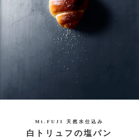
お問い合わせ
TruffleBAKERY 南八ヶ岳
創業から5年を経て
北海道PROJECT
Mt.FUJI 天然水仕込み
白トリュフの塩パン