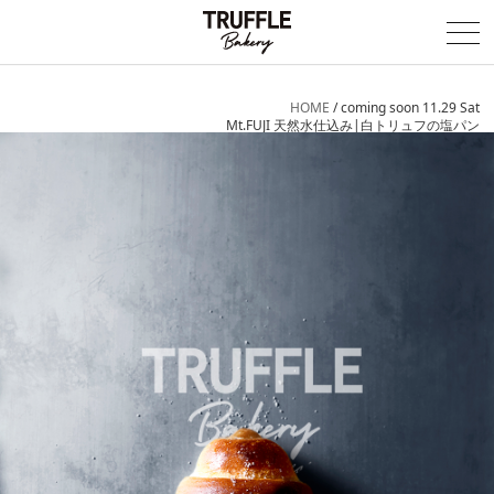
HOME
/
coming soon 11.29 Sat
Mt.FUJI 天然水仕込み|白トリュフの塩パン
Concept
News
Locations
Opening Soon
Item
Creative
Recruit
Online Store
会社概要
企業理念
品質主義
戦略のコンセプト