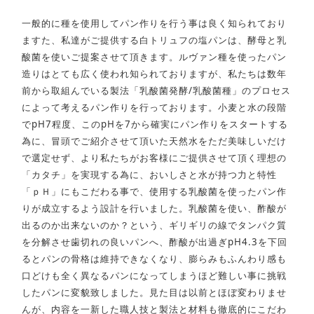
一般的に種を使用してパン作りを行う事は良く知られており
ますた、私達がご提供する白トリュフの塩パンは、酵母と乳
酸菌を使いご提案させて頂きます。ルヴァン種を使ったパン
造りはとても広く使われ知られておりますが、私たちは数年
前から取組んでいる製法「乳酸菌発酵/乳酸菌種」のプロセス
によって考えるパン作りを行っております。小麦と水の段階
でpH7程度、このpHを7から確実にパン作りをスタートする
為に、冒頭でご紹介させて頂いた天然水をただ美味しいだけ
で選定せず、より私たちがお客様にご提供させて頂く理想の
「カタチ」を実現する為に、おいしさと水が持つ力と特性
「ｐＨ」にもこだわる事で、使用する乳酸菌を使ったパン作
りが成立するよう設計を行いました。乳酸菌を使い、酢酸が
出るのか出来ないのか？という、ギリギリの線でタンパク質
を分解させ歯切れの良いパンへ、酢酸が出過ぎpH4.3を下回
るとパンの骨格は維持できなくなり、膨らみもふんわり感も
口どけも全く異なるパンになってしまうほど難しい事に挑戦
したパンに変貌致しました。見た目は以前とほぼ変わりませ
んが、内容を一新した職人技と製法と材料も徹底的にこだわ