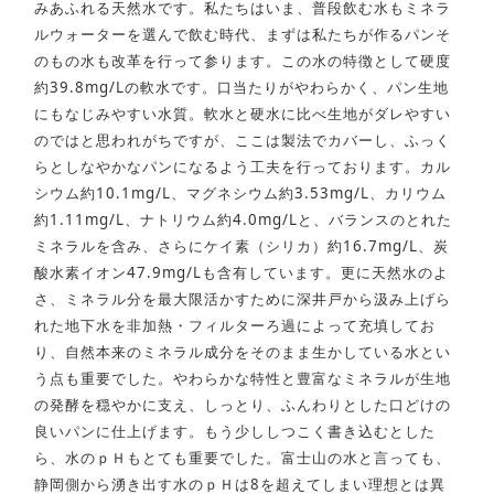
みあふれる天然水です。私たちはいま、普段飲む水もミネラ
ルウォーターを選んで飲む時代、まずは私たちが作るパンそ
のもの水も改革を行って参ります。この水の特徴として硬度
約39.8mg/Lの軟水です。口当たりがやわらかく、パン生地
にもなじみやすい水質。軟水と硬水に比べ生地がダレやすい
のではと思われがちですが、ここは製法でカバーし、ふっく
らとしなやかなパンになるよう工夫を行っております。カル
シウム約10.1mg/L、マグネシウム約3.53mg/L、カリウム
約1.11mg/L、ナトリウム約4.0mg/Lと、バランスのとれた
ミネラルを含み、さらにケイ素（シリカ）約16.7mg/L、炭
酸水素イオン47.9mg/Lも含有しています。更に天然水のよ
さ、ミネラル分を最大限活かすために深井戸から汲み上げら
れた地下水を非加熱・フィルターろ過によって充填してお
り、自然本来のミネラル成分をそのまま生かしている水とい
う点も重要でした。やわらかな特性と豊富なミネラルが生地
の発酵を穏やかに支え、しっとり、ふんわりとした口どけの
良いパンに仕上げます。もう少ししつこく書き込むとした
ら、水のｐＨもとても重要でした。富士山の水と言っても、
静岡側から湧き出す水のｐＨは8を超えてしまい理想とは異