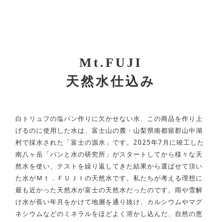
Mt.FUJI
天然水仕込み
白トリュフの塩パン作りに欠かせない水、この商品を作り上
げるのに使用した水は、富士山の麓・山梨県南都留郡山中湖
村で採水された「富士の源水」です。2025年7月に竣工した
南八ヶ岳「パンと水の研究所」がスタートしてから様々な天
然水を使い、テストを繰り返してきた結果から選ばせて頂い
た水がＭｔ．ＦＵＪＩの天然水です。私たちが考える理想に
最も近かった天然水が富士の天然水だったのです。雨や雪解
け水が長い年月をかけて地層を通り抜け、カルシウムやマグ
ネシウムなどのミネラルをほどよく溶かし込んだ、自然の恵