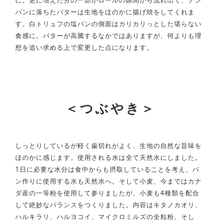
に。更に増えた分の一部がロールの隙間から流れ出て、テン
パンに落ちたバターは生地をほのかに揚げ焼をしてくれま
す。白トリュフの塩パンの側面はカリカリっとした堪らない
食感に。バターが高騰するなかではありますが、何よりも理
想を追い求める上で変更した点になります。
＜つぶやき＞
しっとりしているが軽く歯切れがよく、生地の自然な旨味を
ほのかに感じます。使用される水は全て天然水にしました。
1日に必要な水分は食中からも摂取していることを考え、パ
ン作りに使用する水も天然水へ。そして小麦、今まではカナ
ダ産の一等粉を使用して参りましたが、小麦も4種類を配合
して絶妙なバランスをつくりました。内容はキタノカオリ、
ハルキラリ、ハルヨコイ、マイクロミルズの全粒粉、そし