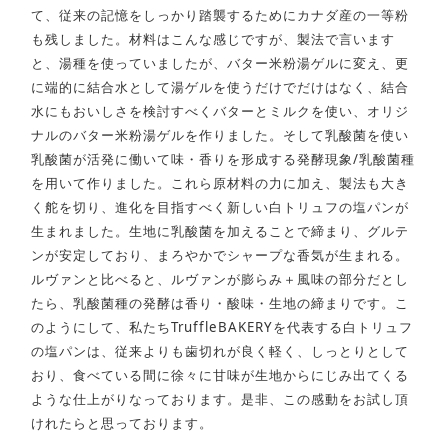
て、従来の記憶をしっかり踏襲するためにカナダ産の一等粉
も残しました。材料はこんな感じですが、製法で言います
と、湯種を使っていましたが、バター米粉湯ゲルに変え、更
に端的に結合水として湯ゲルを使うだけでだけはなく、結合
水にもおいしさを検討すべくバターとミルクを使い、オリジ
ナルのバター米粉湯ゲルを作りました。そして乳酸菌を使い
乳酸菌が活発に働いて味・香りを形成する発酵現象/乳酸菌種
を用いて作りました。これら原材料の力に加え、製法も大き
く舵を切り、進化を目指すべく新しい白トリュフの塩パンが
生まれました。生地に乳酸菌を加えることで締まり、グルテ
ンが安定しており、まろやかでシャープな香気が生まれる。
ルヴァンと比べると、ルヴァンが膨らみ＋風味の部分だとし
たら、乳酸菌種の発酵は香り・酸味・生地の締まりです。こ
のようにして、私たちTruffleBAKERYを代表する白トリュフ
の塩パンは、従来よりも歯切れが良く軽く、しっとりとして
おり、食べている間に徐々に甘味が生地からにじみ出てくる
ような仕上がりなっております。是非、この感動をお試し頂
けれたらと思っております。