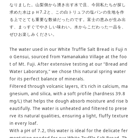
なりました。山梨側から湧き出す水で且、今回私たちが探し
求めた水はｐＨ7.2と、この白トリュフの塩パンの生地を作
る上でとても重要な数値だったのです。富士の恵みが生み出
す、まっすぐでやさしい味わい。水からこだわった一品を、
ぜひお楽しみください。
The water used in our White Truffle Salt Bread is Fuji n
o Gensui, sourced from Yamanakako Village at the foo
t of Mt. Fuji. After extensive testing at our “Bread and
Water Laboratory,” we chose this natural spring water
for its perfect balance of minerals.
Filtered through volcanic layers, it’s rich in calcium, ma
gnesium, and silica, with a soft profile (hardness 39.8
mg/L) that helps the dough absorb moisture and rise b
eautifully. The water is unheated and filtered to prese
rve its natural qualities, ensuring a light, fluffy texture
in every loaf.
With a pH of 7.2, this water is ideal for the delicate fer