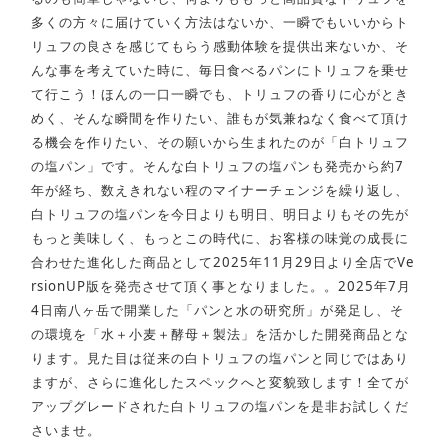
多くの方々に届けていく方法はないか、一瞬でもいいからト
リュフの良さを感じてもらう感動体験を提供出来ないか、そ
んな事を考えていた時に、毎日食べるパンにトリュフを乗せ
て行こう！ほんの一口一瞬でも、トリュフの香りに心がとき
めく、そんな瞬間を作りたい、誰もが気兼ねなく食べて頂け
る機会を作りたい、その願いから生まれたのが「白トリュフ
の塩パン」です。そんな白トリュフの塩パンも発売から約7
年が経ち、数えきれない程のマイナーチェンジを繰り返し、
白トリュフの塩パンを今日よりも明日、明日よりもその先が
もっと美味しく、もっとこの時代に、お客様の味覚の成長に
合わせた進化した商品として2025年11月29日より全店でVe
rsionUP版を発売させて頂く事となりました。。2025年7月
4日南八ヶ岳で開業した「パンと水の研究所」が発足し、そ
の環境を「水＋小麦＋酵母＋製法」を活かした開発商品とな
ります。見た目は従来の白トリュフの塩パンと同じではあり
ますが、さらに進化したスペックへと変貌致します！全てが
アップグレードされた白トリュフの塩パンを是非お試しくだ
さいませ。